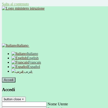
Salta al contenuto
Italiano
Italiano
English
Français
Español
عربى
Accedi
Accedi
button close
×
Nome Utente