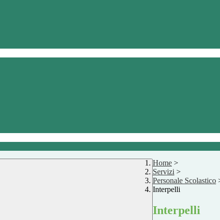
Home
>
Servizi
>
Personale Scolastico
Interpelli
Interpelli