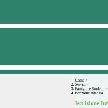
Home
>
Servizi
>
Famiglie e Studenti
>
Iscrizione Infanzia
Iscrizione In