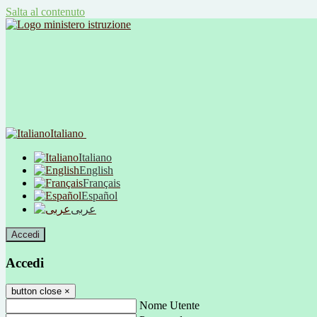
Salta al contenuto
Italiano
Italiano
English
Français
Español
عربى
Accedi
Accedi
button close
×
Nome Utente