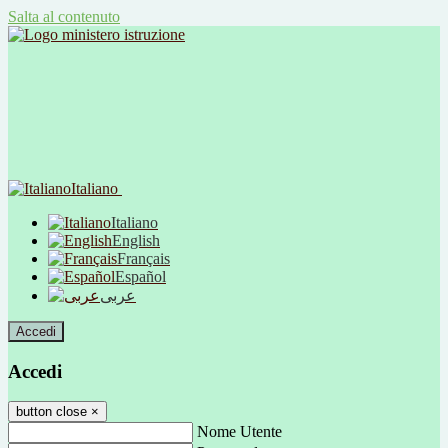
Salta al contenuto
Italiano
Italiano
English
Français
Español
عربى
Accedi
Accedi
button close
×
Nome Utente