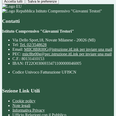
Accetta tutti
Salva le preferenze
Istituto Comprensivo "Giovanni Testori"
Contatti
Istituto Comprensivo "Giovanni Testori"
Via Dello Sport,18, Novate Milanese - 20026 (MI)
Tel:
Tel. 02/3548628
Email:
MIIC8BR00G@istruzione.it
Link per inviare una mail
PEC:
miic8br00g@pec.istruzione.it
Link per inviare una mail
C.F.: 80131410153
IBAN: IT22O0306933471100000046005
Codice Univoco Fatturazione UFI9CN
Sezione Link Utili
Cookie policy
Note legali
Informativa Privacy
Ufficio Relazioni con il Pubblico