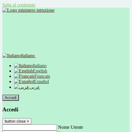
Salta al contenuto
Italiano
Italiano
English
Français
Español
عربى
Accedi
Accedi
button close
×
Nome Utente