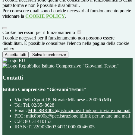
piattaforma e non è possibile disabilitarli.
Per conoscere quali sono i cookie necessari al funzionamento potete
visionare la
COOKIE POLICY
.
Cookie necessari per il funzionamento
I cookie necessari per il funzionamento non possono essere
disabilitati. È possibile consultare l'elenco nella pagina della cookie
policy.
Accetta tutti
Salva le preferenze
Istituto Comprensivo "Giovanni Testori"
Contatti
Istituto Comprensivo "Giovanni Testori"
Via Dello Sport,18, Novate Milanese - 20026 (MI)
Tel:
Tel. 02/3548628
Email:
MIIC8BR00G@istruzione.it
Link per inviare una mail
PEC:
miic8br00g@pec.istruzione.it
Link per inviare una mail
C.F.: 80131410153
IBAN: IT22O0306933471100000046005