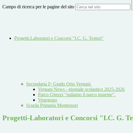
Campo di ricerca per le pagine del sito
Progetti-Laboratori e Concorsi "I.C. G. Testori"
Secondaria I^ Grado Orio Vergani
Vergani News - giornale scolastico 2025-2026
Parco Ghezzi "puliamo il parco insieme".
Venegono
Scuola Primaria Montessori
Progetti-Laboratori e Concorsi "I.C. G. Te