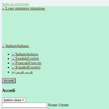
Salta al contenuto
Italiano
Italiano
English
Français
Español
عربى
Accedi
Accedi
button close
×
Nome Utente