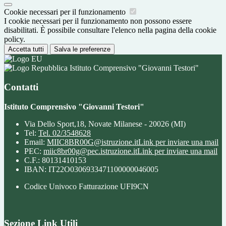
Cookie necessari per il funzionamento
I cookie necessari per il funzionamento non possono essere
disabilitati. È possibile consultare l'elenco nella pagina della cookie
policy.
Accetta tutti
Salva le preferenze
Istituto Comprensivo "Giovanni Testori"
Contatti
Istituto Comprensivo "Giovanni Testori"
Via Dello Sport,18, Novate Milanese - 20026 (MI)
Tel:
Tel. 02/3548628
Email:
MIIC8BR00G@istruzione.it
Link per inviare una mail
PEC:
miic8br00g@pec.istruzione.it
Link per inviare una mail
C.F.: 80131410153
IBAN: IT22O0306933471100000046005
Codice Univoco Fatturazione UFI9CN
Sezione Link Utili