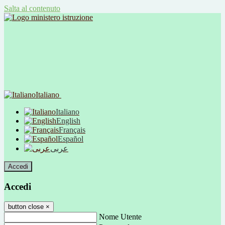
Salta al contenuto
Italiano
Italiano
English
Français
Español
عربى
Accedi
Accedi
button close
×
Nome Utente