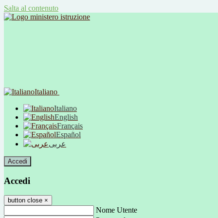
Salta al contenuto
Italiano
Italiano
English
Français
Español
عربى
Accedi
Accedi
button close
×
Nome Utente