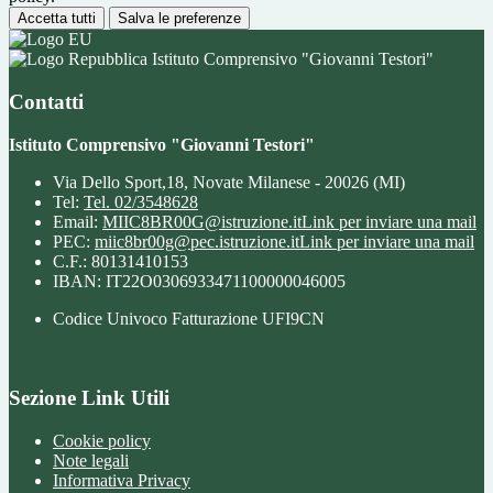
Accetta tutti
Salva le preferenze
Istituto Comprensivo "Giovanni Testori"
Contatti
Istituto Comprensivo "Giovanni Testori"
Via Dello Sport,18, Novate Milanese - 20026 (MI)
Tel:
Tel. 02/3548628
Email:
MIIC8BR00G@istruzione.it
Link per inviare una mail
PEC:
miic8br00g@pec.istruzione.it
Link per inviare una mail
C.F.: 80131410153
IBAN: IT22O0306933471100000046005
Codice Univoco Fatturazione UFI9CN
Sezione Link Utili
Cookie policy
Note legali
Informativa Privacy