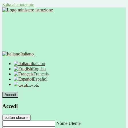
Salta al contenuto
Italiano
Italiano
English
Français
Español
عربى
Accedi
Accedi
button close
×
Nome Utente