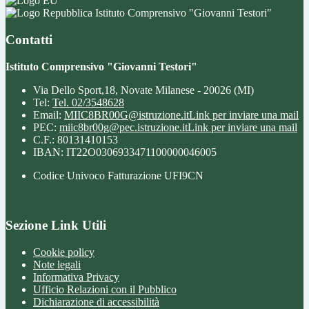
Istituto Comprensivo "Giovanni Testori"
Contatti
Istituto Comprensivo "Giovanni Testori"
Via Dello Sport,18, Novate Milanese - 20026 (MI)
Tel:
Tel. 02/3548628
Email:
MIIC8BR00G@istruzione.it
Link per inviare una mail
PEC:
miic8br00g@pec.istruzione.it
Link per inviare una mail
C.F.: 80131410153
IBAN: IT22O0306933471100000046005
Codice Univoco Fatturazione UFI9CN
Sezione Link Utili
Cookie policy
Note legali
Informativa Privacy
Ufficio Relazioni con il Pubblico
Dichiarazione di accessibilità