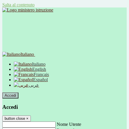
Salta al contenuto
Italiano
Italiano
English
Français
Español
عربى
Accedi
Accedi
button close
×
Nome Utente